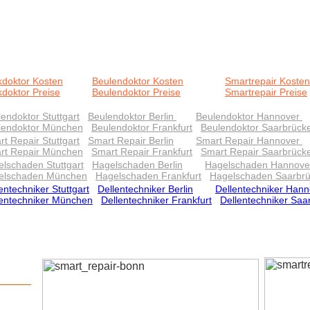
kdoktor Kosten
Beulendoktor Kosten
Smartrepair Kosten
doktor Preise
Beulendoktor Preise
Smartrepair Preise
endoktor Stuttgart
Beulendoktor Berlin
Beulendoktor Hannover
lendoktor München
Beulendoktor Frankfurt
Beulendoktor Saarbrück
t Repair Stuttgart
Smart Repair Berlin
Smart Repair Hannover
rt Repair München
Smart Repair Frankfurt
Smart Repair Saarbrück
lschaden Stuttgart
Hagelschaden Berlin
Hagelschaden Hannove
elschaden München
Hagelschaden Frankfurt
Hagelschaden Saarbr
entechniker Stuttgart
Dellentechniker Berlin
Dellentechniker Hann
lentechniker München
Dellentechniker Frankfurt
Dellentechniker Saa