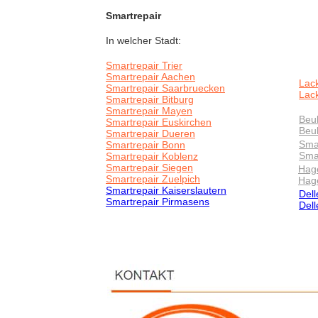
Smartrepair
In welcher Stadt:
Smartrepair Trier
Smartrepair Aachen
Lac
Smartrepair Saarbruecken
Lack
Smartrepair Bitburg
Smartrepair Mayen
Beul
Smartrepair Euskirchen
Beu
Smartrepair Dueren
Smar
Smartrepair Bonn
Sma
Smartrepair Koblenz
Smartrepair Siegen
Hage
Smartrepair Zuelpich
Hag
Smartrepair Kaiserslautern
Dell
Smartrepair Pirmasens
Del