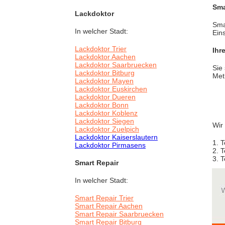
Sma
Lackdoktor
Sma
In welcher Stadt:
Ein
Lackdoktor Trier
Ihr
Lackdoktor Aachen
Lackdoktor Saarbruecken
Sie
Lackdoktor Bitburg
Met
Lackdoktor Mayen
Lackdoktor Euskirchen
Lackdoktor Dueren
Lackdoktor Bonn
Lackdoktor Koblenz
Lackdoktor Siegen
Wir
Lackdoktor Zuelpich
Lackdoktor Kaiserslautern
1. 
Lackdoktor Pirmasens
2. 
3. 
Smart Repair
In welcher Stadt:
Smart Repair Trier
Smart Repair Aachen
Smart Repair Saarbruecken
Smart Repair Bitburg