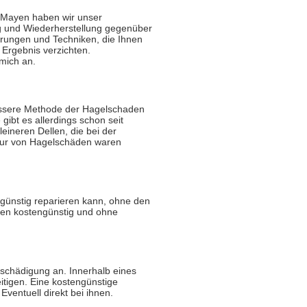
r Mayen haben wir unser
g und Wiederherstellung gegenüber
rungen und Techniken, die Ihnen
 Ergebnis verzichten.
mich an.
essere Methode der Hagelschaden
gibt es allerdings schon seit
leineren Dellen, die bei der
atur von Hagelschäden waren
engünstig reparieren kann, ohne den
llen kostengünstig und ohne
schädigung an. Innerhalb eines
tigen. Eine kostengünstige
ventuell direkt bei ihnen.