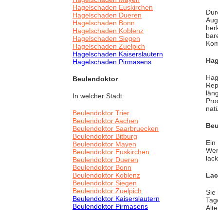
Hagelschaden Euskirchen
Dur
Hagelschaden Dueren
Aug
Hagelschaden Bonn
her
Hagelschaden Koblenz
bar
Hagelschaden Siegen
Kom
Hagelschaden Zuelpich
Hagelschaden Kaiserslautern
Hag
Hagelschaden Pirmasens
Hag
Beulendoktor
Rep
läng
In welcher Stadt:
Pro
nat
Beulendoktor Trier
Beulendoktor Aachen
Beu
Beulendoktor Saarbruecken
Beulendoktor Bitburg
Ein
Beulendoktor Mayen
Wer
Beulendoktor Euskirchen
lac
Beulendoktor Dueren
Beulendoktor Bonn
Beulendoktor Koblenz
Lac
Beulendoktor Siegen
Beulendoktor Zuelpich
Sie
Beulendoktor Kaiserslautern
Tag
Beulendoktor Pirmasens
Alt