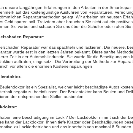
ch unsere langjährigen Erfahrungen in den Arbeiten in der Smartrepai
enmerk auf das kostengünstige Ausführen von Reparaturen, Veredlun
kömmlichen Reparaturmethoden gelegt. Wir arbeiten mit neusten Erfah
es Geld sparen soll. Trotzdem aber brauchen Sie nicht auf ein positives
men Sie vorbei und schauen Sie uns über die Schulter oder rufen Sie 
elschaden Reparatur:
elschaden Reparatur war das spachteln und lackieren. Die neuere, b
aratur wurde erst in den letzten Jahren bekannt. Diese sanfte Methode 
erer Zeit in der Automobilindustrie. Sie wurde für die Beseitigung von k
duktion auftraten, eingesetzt. Die Verbreitung der Methode zur Repar
ürlich vor allem die enormen Kosteneinsparungen
lendoktor:
 Beulendoktor ist ein Spezialist, welcher leicht beschädigte Autos kost
terhalt negativ zu beeinflussen. Der Beulenfoktor kann Beulen und De
kieren der entsprechenden Stellen ausbeulen
kdoktor:
 haben eine Beschädigung im Lack ? Der Lackdoktor nimmt sich der Be
es kann der Lackdoktor Ihnen tiefe Kratzer oder Beschädigungen besei
ernative zu Lackierbetrieben und das innerhalb von maximal 8 Stunden. E